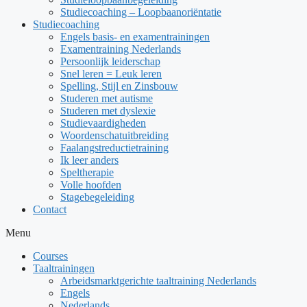
Studiecoaching – Loopbaanoriëntatie
Studiecoaching
Engels basis- en examentrainingen
Examentraining Nederlands
Persoonlijk leiderschap
Snel leren = Leuk leren
Spelling, Stijl en Zinsbouw
Studeren met autisme
Studeren met dyslexie
Studievaardigheden
Woordenschatuitbreiding
Faalangstreductietraining
Ik leer anders
Speltherapie
Volle hoofden
Stagebegeleiding
Contact
Menu
Courses
Taaltrainingen
Arbeidsmarktgerichte taaltraining Nederlands
Engels
Nederlands