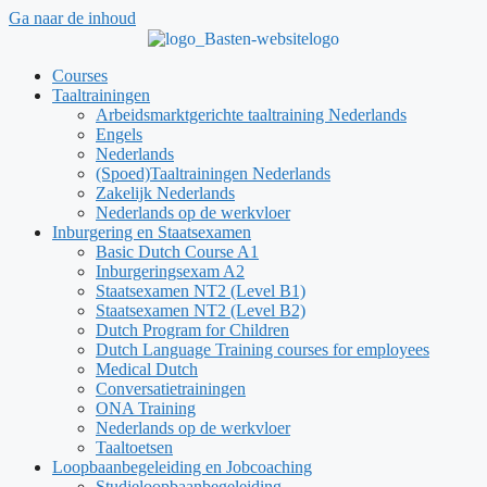
Ga naar de inhoud
Courses
Taaltrainingen
Arbeidsmarktgerichte taaltraining Nederlands
Engels
Nederlands
(Spoed)Taaltrainingen Nederlands
Zakelijk Nederlands
Nederlands op de werkvloer
Inburgering en Staatsexamen
Basic Dutch Course A1
Inburgeringsexam A2
Staatsexamen NT2 (Level B1)
Staatsexamen NT2 (Level B2)
Dutch Program for Children
Dutch Language Training courses for employees
Medical Dutch
Conversatietrainingen
ONA Training
Nederlands op de werkvloer
Taaltoetsen
Loopbaanbegeleiding en Jobcoaching
Studieloopbaanbegeleiding