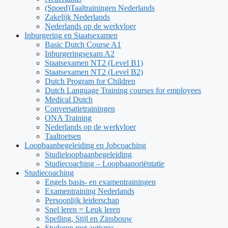
(Spoed)Taaltrainingen Nederlands
Zakelijk Nederlands
Nederlands op de werkvloer
Inburgering en Staatsexamen
Basic Dutch Course A1
Inburgeringsexam A2
Staatsexamen NT2 (Level B1)
Staatsexamen NT2 (Level B2)
Dutch Program for Children
Dutch Language Training courses for employees
Medical Dutch
Conversatietrainingen
ONA Training
Nederlands op de werkvloer
Taaltoetsen
Loopbaanbegeleiding en Jobcoaching
Studieloopbaanbegeleiding
Studiecoaching – Loopbaanoriëntatie
Studiecoaching
Engels basis- en examentrainingen
Examentraining Nederlands
Persoonlijk leiderschap
Snel leren = Leuk leren
Spelling, Stijl en Zinsbouw
Studeren met autisme