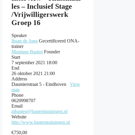
les – Inclusief Stage
/Vrijwilligerswerk
Groep 16
Speaker
Ihsan de Jong
Gecertificeerd ONA-
trainer
Monique Basten
Founder
Start
7 september 2021 18:00
End
26 oktober 2021 21:00
Address
Daumierstraat 5 - Eindhoven
View
map
Phone
0620998707
Email
mbasten@bastentrainingen.nl
Website
http://www.bastentrainingen.nl
€
750,00